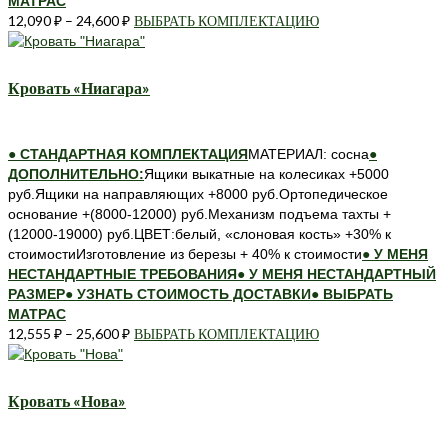
МАТРАС
12,090
₽
–
24,600
₽
ВЫБРАТЬ КОМПЛЕКТАЦИЮ
Этот
товар
имеет
несколько
Кровать «Ниагара»
вариаций.
Опции
можно
● СТАНДАРТНАЯ КОМПЛЕКТАЦИЯ
МАТЕРИАЛ: сосна
●
выбрать
ДОПОЛНИТЕЛЬНО:
Ящики выкатные на колесиках +5000
на
руб.Ящики на направляющих +8000 руб.Ортопедическое
странице
основание +(8000-12000) руб.Механизм подъема тахты +
товара.
(12000-19000) руб.ЦВЕТ:белый, «слоновая кость» +30% к
стоимостиИзготовление из березы + 40% к стоимости
● У МЕНЯ
НЕСТАНДАРТНЫЕ ТРЕБОВАНИЯ
● У МЕНЯ НЕСТАНДАРТНЫЙ
РАЗМЕР
● УЗНАТЬ СТОИМОСТЬ ДОСТАВКИ
● ВЫБРАТЬ
МАТРАС
12,555
₽
–
25,600
₽
ВЫБРАТЬ КОМПЛЕКТАЦИЮ
Этот
товар
имеет
несколько
Кровать «Нова»
вариаций.
Опции