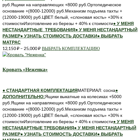
на
руб.Ящики на направляющих +8000 руб.Ортопедическое
странице
основание +(8000-12000) руб.Механизм подъема тахты +
товара.
(12000-19000) руб.ЦВЕТ:белый, «слоновая кость» +30% к
стоимостиИзготовление из березы + 40% к стоимости
● У МЕНЯ
НЕСТАНДАРТНЫЕ ТРЕБОВАНИЯ
● У МЕНЯ НЕСТАНДАРТНЫЙ
РАЗМЕР
● УЗНАТЬ СТОИМОСТЬ ДОСТАВКИ
● ВЫБРАТЬ
МАТРАС
12,150
₽
–
25,000
₽
ВЫБРАТЬ КОМПЛЕКТАЦИЮ
Этот
товар
имеет
несколько
Кровать «Неженка»
вариаций.
Опции
можно
● СТАНДАРТНАЯ КОМПЛЕКТАЦИЯ
МАТЕРИАЛ: сосна
●
выбрать
ДОПОЛНИТЕЛЬНО:
Ящики выкатные на колесиках +5000
на
руб.Ящики на направляющих +8000 руб.Ортопедическое
странице
основание +(8000-12000) руб.Механизм подъема тахты +
товара.
(12000-19000) руб.ЦВЕТ:белый, «слоновая кость» +30% к
стоимостиИзготовление из березы + 40% к стоимости
● У МЕНЯ
НЕСТАНДАРТНЫЕ ТРЕБОВАНИЯ
● У МЕНЯ НЕСТАНДАРТНЫЙ
РАЗМЕР
● УЗНАТЬ СТОИМОСТЬ ДОСТАВКИ
● ВЫБРАТЬ