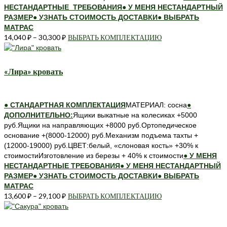
НЕСТАНДАРТНЫЕ ТРЕБОВАНИЯ
● У МЕНЯ НЕСТАНДАРТНЫЙ
РАЗМЕР
● УЗНАТЬ СТОИМОСТЬ ДОСТАВКИ
● ВЫБРАТЬ
МАТРАС
14,040
₽
–
30,300
₽
ВЫБРАТЬ КОМПЛЕКТАЦИЮ
Этот
товар
имеет
несколько
«Лира» кровать
вариаций.
Опции
можно
● СТАНДАРТНАЯ КОМПЛЕКТАЦИЯ
МАТЕРИАЛ: сосна
●
выбрать
ДОПОЛНИТЕЛЬНО:
Ящики выкатные на колесиках +5000
на
руб.Ящики на направляющих +8000 руб.Ортопедическое
странице
основание +(8000-12000) руб.Механизм подъема тахты +
товара.
(12000-19000) руб.ЦВЕТ:белый, «слоновая кость» +30% к
стоимостиИзготовление из березы + 40% к стоимости
● У МЕНЯ
НЕСТАНДАРТНЫЕ ТРЕБОВАНИЯ
● У МЕНЯ НЕСТАНДАРТНЫЙ
РАЗМЕР
● УЗНАТЬ СТОИМОСТЬ ДОСТАВКИ
● ВЫБРАТЬ
МАТРАС
13,600
₽
–
29,100
₽
ВЫБРАТЬ КОМПЛЕКТАЦИЮ
Этот
товар
имеет
несколько