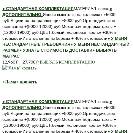
можно
● СТАНДАРТНАЯ КОМПЛЕКТАЦИЯ
МАТЕРИАЛ: сосна
●
выбрать
ДОПОЛНИТЕЛЬНО:
Ящики выкатные на колесиках +5000
на
руб.Ящики на направляющих +8000 руб.Ортопедическое
странице
основание +(8000-12000) руб.Механизм подъема тахты +
товара.
(12000-19000) руб.ЦВЕТ:белый, «слоновая кость» +30% к
стоимостиИзготовление из березы + 40% к стоимости
● У МЕНЯ
НЕСТАНДАРТНЫЕ ТРЕБОВАНИЯ
● У МЕНЯ НЕСТАНДАРТНЫЙ
РАЗМЕР
● УЗНАТЬ СТОИМОСТЬ ДОСТАВКИ
● ВЫБРАТЬ
МАТРАС
12,960
₽
–
27,700
₽
ВЫБРАТЬ КОМПЛЕКТАЦИЮ
Этот
товар
имеет
несколько
«Лама» кровать
вариаций.
Опции
можно
● СТАНДАРТНАЯ КОМПЛЕКТАЦИЯ
МАТЕРИАЛ: сосна
●
выбрать
ДОПОЛНИТЕЛЬНО:
Ящики выкатные на колесиках +5000
на
руб.Ящики на направляющих +8000 руб.Ортопедическое
странице
основание +(8000-12000) руб.Механизм подъема тахты +
товара.
(12000-19000) руб.ЦВЕТ:белый, «слоновая кость» +30% к
стоимостиИзготовление из березы + 40% к стоимости
● У МЕНЯ