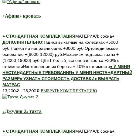
товар
имеет
несколько
«Афина» кровать
вариаций.
Опции
можно
● СТАНДАРТНАЯ КОМПЛЕКТАЦИЯ
МАТЕРИАЛ: сосна
●
выбрать
ДОПОЛНИТЕЛЬНО:
Ящики выкатные на колесиках +5000
на
руб.Ящики на направляющих +8000 руб.Ортопедическое
странице
основание +(8000-12000) руб.Механизм подъема тахты +
товара.
(12000-19000) руб.ЦВЕТ:белый, «слоновая кость» +30% к
стоимостиИзготовление из березы + 40% к стоимости
● У МЕНЯ
НЕСТАНДАРТНЫЕ ТРЕБОВАНИЯ
● У МЕНЯ НЕСТАНДАРТНЫЙ
РАЗМЕР
● УЗНАТЬ СТОИМОСТЬ ДОСТАВКИ
● ВЫБРАТЬ
МАТРАС
13,200
₽
–
28,200
₽
ВЫБРАТЬ КОМПЛЕКТАЦИЮ
Этот
товар
имеет
несколько
«Джулия 2» тахта
вариаций.
Опции
можно
● СТАНДАРТНАЯ КОМПЛЕКТАЦИЯ
МАТЕРИАЛ: сосна
●
выбрать