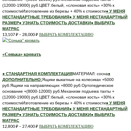
товара.
(12000-19000) руб.ЦВЕТ:белый, «слоновая кость» +30% к
стоимостиИзготовление из березы + 40% к стоимости
● У МЕНЯ
НЕСТАНДАРТНЫЕ ТРЕБОВАНИЯ
● У МЕНЯ НЕСТАНДАРТНЫЙ
РАЗМЕР
● УЗНАТЬ СТОИМОСТЬ ДОСТАВКИ
● ВЫБРАТЬ
МАТРАС
13,107
₽
–
28,000
₽
ВЫБРАТЬ КОМПЛЕКТАЦИЮ
Этот
товар
имеет
несколько
«Сонька» кровать
вариаций.
Опции
можно
● СТАНДАРТНАЯ КОМПЛЕКТАЦИЯ
МАТЕРИАЛ: сосна
●
выбрать
ДОПОЛНИТЕЛЬНО:
Ящики выкатные на колесиках +5000
на
руб.Ящики на направляющих +8000 руб.Ортопедическое
странице
основание +(8000-12000) руб.Механизм подъема тахты +
товара.
(12000-19000) руб.ЦВЕТ:белый, «слоновая кость» +30% к
стоимостиИзготовление из березы + 40% к стоимости
● У МЕНЯ
НЕСТАНДАРТНЫЕ ТРЕБОВАНИЯ
● У МЕНЯ НЕСТАНДАРТНЫЙ
РАЗМЕР
● УЗНАТЬ СТОИМОСТЬ ДОСТАВКИ
● ВЫБРАТЬ
МАТРАС
12,800
₽
–
27,400
₽
ВЫБРАТЬ КОМПЛЕКТАЦИЮ
Этот