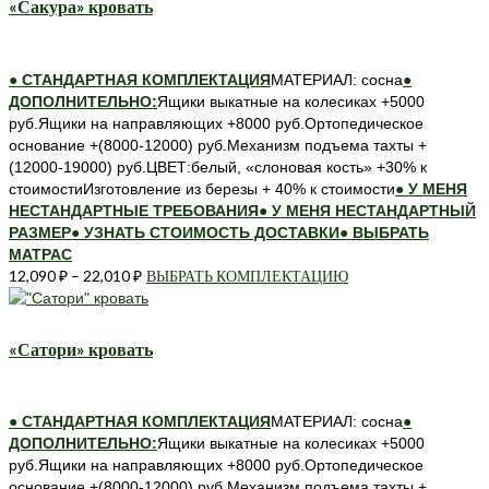
«Сакура» кровать
вариаций.
Опции
можно
● СТАНДАРТНАЯ КОМПЛЕКТАЦИЯ
МАТЕРИАЛ: сосна
●
выбрать
ДОПОЛНИТЕЛЬНО:
Ящики выкатные на колесиках +5000
на
руб.Ящики на направляющих +8000 руб.Ортопедическое
странице
основание +(8000-12000) руб.Механизм подъема тахты +
товара.
(12000-19000) руб.ЦВЕТ:белый, «слоновая кость» +30% к
стоимостиИзготовление из березы + 40% к стоимости
● У МЕНЯ
НЕСТАНДАРТНЫЕ ТРЕБОВАНИЯ
● У МЕНЯ НЕСТАНДАРТНЫЙ
РАЗМЕР
● УЗНАТЬ СТОИМОСТЬ ДОСТАВКИ
● ВЫБРАТЬ
МАТРАС
12,090
₽
–
22,010
₽
ВЫБРАТЬ КОМПЛЕКТАЦИЮ
Этот
товар
имеет
несколько
«Сатори» кровать
вариаций.
Опции
можно
● СТАНДАРТНАЯ КОМПЛЕКТАЦИЯ
МАТЕРИАЛ: сосна
●
выбрать
ДОПОЛНИТЕЛЬНО:
Ящики выкатные на колесиках +5000
на
руб.Ящики на направляющих +8000 руб.Ортопедическое
странице
основание +(8000-12000) руб.Механизм подъема тахты +