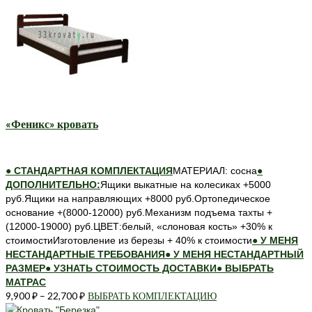
имеет
несколько
вариаций.
Опции
можно
выбрать
на
странице
«Феникс» кровать
товара.
● СТАНДАРТНАЯ КОМПЛЕКТАЦИЯ
МАТЕРИАЛ: сосна
●
ДОПОЛНИТЕЛЬНО:
Ящики выкатные на колесиках +5000
руб.Ящики на направляющих +8000 руб.Ортопедическое
основание +(8000-12000) руб.Механизм подъема тахты +
(12000-19000) руб.ЦВЕТ:белый, «слоновая кость» +30% к
стоимостиИзготовление из березы + 40% к стоимости
● У МЕНЯ
НЕСТАНДАРТНЫЕ ТРЕБОВАНИЯ
● У МЕНЯ НЕСТАНДАРТНЫЙ
РАЗМЕР
● УЗНАТЬ СТОИМОСТЬ ДОСТАВКИ
● ВЫБРАТЬ
МАТРАС
9,900
₽
–
22,700
₽
ВЫБРАТЬ КОМПЛЕКТАЦИЮ
Этот
товар