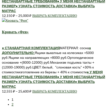
НЕСТАНДАРТНЫЕ ТРЕБОВАНИЯ
● У МЕНЯ НЕСТАНДАРТНЫЙ
РАЗМЕР
● УЗНАТЬ СТОИМОСТЬ ДОСТАВКИ
● ВЫБРАТЬ
МАТРАС
12,150
₽
–
25,000
₽
ВЫБРАТЬ КОМПЛЕКТАЦИЮ
Этот
товар
имеет
несколько
Кровать «Фея»
вариаций.
Опции
можно
● СТАНДАРТНАЯ КОМПЛЕКТАЦИЯ
МАТЕРИАЛ: сосна
●
выбрать
ДОПОЛНИТЕЛЬНО:
Ящики выкатные на колесиках +5000
на
руб.Ящики на направляющих +8000 руб.Ортопедическое
странице
основание +(8000-12000) руб.Механизм подъема тахты +
товара.
(12000-19000) руб.ЦВЕТ:белый, "слоновая кость" +30% к
стоимостиизготовление из березы + 40% к стоимости
● У МЕНЯ
НЕСТАНДАРТНЫЕ ТРЕБОВАНИЯ
● У МЕНЯ НЕСТАНДАРТНЫЙ
РАЗМЕР
● УЗНАТЬ СТОИМОСТЬ ДОСТАВКИ
● ВЫБРАТЬ
МАТРАС
12,555
₽
–
25,600
₽
ВЫБРАТЬ КОМПЛЕКТАЦИЮ
Этот
товар
1
имеет
2
несколько