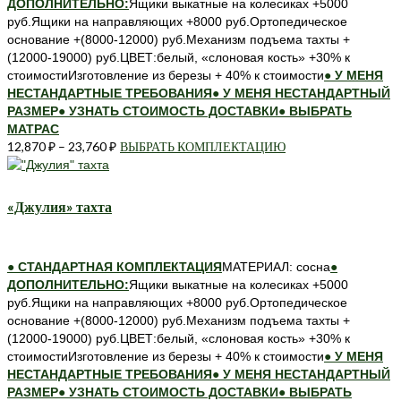
ДОПОЛНИТЕЛЬНО:
Ящики выкатные на колесиках +5000
на
руб.Ящики на направляющих +8000 руб.Ортопедическое
странице
основание +(8000-12000) руб.Механизм подъема тахты +
товара.
(12000-19000) руб.ЦВЕТ:белый, «слоновая кость» +30% к
стоимостиИзготовление из березы + 40% к стоимости
● У МЕНЯ
НЕСТАНДАРТНЫЕ ТРЕБОВАНИЯ
● У МЕНЯ НЕСТАНДАРТНЫЙ
РАЗМЕР
● УЗНАТЬ СТОИМОСТЬ ДОСТАВКИ
● ВЫБРАТЬ
МАТРАС
12,870
₽
–
23,760
₽
ВЫБРАТЬ КОМПЛЕКТАЦИЮ
Этот
товар
имеет
несколько
«Джулия» тахта
вариаций.
Опции
можно
● СТАНДАРТНАЯ КОМПЛЕКТАЦИЯ
МАТЕРИАЛ: сосна
●
выбрать
ДОПОЛНИТЕЛЬНО:
Ящики выкатные на колесиках +5000
на
руб.Ящики на направляющих +8000 руб.Ортопедическое
странице
основание +(8000-12000) руб.Механизм подъема тахты +
товара.
(12000-19000) руб.ЦВЕТ:белый, «слоновая кость» +30% к
стоимостиИзготовление из березы + 40% к стоимости
● У МЕНЯ
НЕСТАНДАРТНЫЕ ТРЕБОВАНИЯ
● У МЕНЯ НЕСТАНДАРТНЫЙ
РАЗМЕР
● УЗНАТЬ СТОИМОСТЬ ДОСТАВКИ
● ВЫБРАТЬ