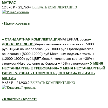
МАТРАС
12,870
₽
–
23,760
₽
ВЫБРАТЬ КОМПЛЕКТАЦИЮ
Этот
товар
имеет
несколько
«Икея» кровать
вариаций.
Опции
можно
● СТАНДАРТНАЯ КОМПЛЕКТАЦИЯ
МАТЕРИАЛ: сосна
●
выбрать
ДОПОЛНИТЕЛЬНО:
Ящики выкатные на колесиках +5000
на
руб.Ящики на направляющих +8000 руб.Ортопедическое
странице
основание +(8000-12000) руб.Механизм подъема тахты +
товара.
(12000-19000) руб.ЦВЕТ:белый, «слоновая кость» +30% к
стоимостиИзготовление из березы + 40% к стоимости
● У МЕНЯ
НЕСТАНДАРТНЫЕ ТРЕБОВАНИЯ
● У МЕНЯ НЕСТАНДАРТНЫЙ
РАЗМЕР
● УЗНАТЬ СТОИМОСТЬ ДОСТАВКИ
● ВЫБРАТЬ
МАТРАС
9,656
₽
–
21,900
₽
ВЫБРАТЬ КОМПЛЕКТАЦИЮ
Этот
товар
имеет
несколько
«Классика» кровать
вариаций.
Опции