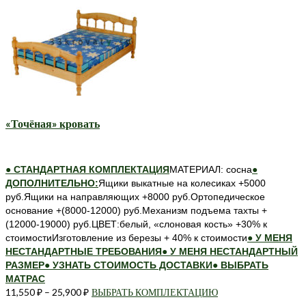
товар
имеет
несколько
вариаций.
Опции
можно
выбрать
на
странице
«Точёная» кровать
товара.
● СТАНДАРТНАЯ КОМПЛЕКТАЦИЯ
МАТЕРИАЛ: сосна
●
ДОПОЛНИТЕЛЬНО:
Ящики выкатные на колесиках +5000
руб.Ящики на направляющих +8000 руб.Ортопедическое
основание +(8000-12000) руб.Механизм подъема тахты +
(12000-19000) руб.ЦВЕТ:белый, «слоновая кость» +30% к
стоимостиИзготовление из березы + 40% к стоимости
● У МЕНЯ
НЕСТАНДАРТНЫЕ ТРЕБОВАНИЯ
● У МЕНЯ НЕСТАНДАРТНЫЙ
РАЗМЕР
● УЗНАТЬ СТОИМОСТЬ ДОСТАВКИ
● ВЫБРАТЬ
МАТРАС
11,550
₽
–
25,900
₽
ВЫБРАТЬ КОМПЛЕКТАЦИЮ
Этот
товар