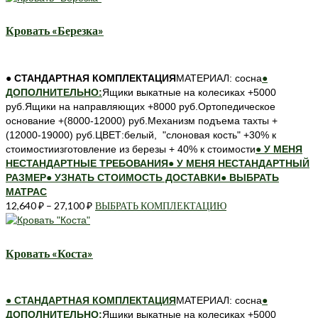
имеет
несколько
Кровать «Березка»
вариаций.
Опции
можно
● СТАНДАРТНАЯ КОМПЛЕКТАЦИЯ
МАТЕРИАЛ: сосна
●
выбрать
ДОПОЛНИТЕЛЬНО:
Ящики выкатные на колесиках +5000
на
руб.Ящики на направляющих +8000 руб.Ортопедическое
странице
основание +(8000-12000) руб.Механизм подъема тахты +
товара.
(12000-19000) руб.ЦВЕТ:белый, "слоновая кость" +30% к
стоимостиизготовление из березы + 40% к стоимости
● У МЕНЯ
НЕСТАНДАРТНЫЕ ТРЕБОВАНИЯ
● У МЕНЯ НЕСТАНДАРТНЫЙ
РАЗМЕР
● УЗНАТЬ СТОИМОСТЬ ДОСТАВКИ
● ВЫБРАТЬ
МАТРАС
12,640
₽
–
27,100
₽
ВЫБРАТЬ КОМПЛЕКТАЦИЮ
Этот
товар
имеет
несколько
Кровать «Коста»
вариаций.
Опции
можно
● СТАНДАРТНАЯ КОМПЛЕКТАЦИЯ
МАТЕРИАЛ: сосна
●
выбрать
ДОПОЛНИТЕЛЬНО:
Ящики выкатные на колесиках +5000