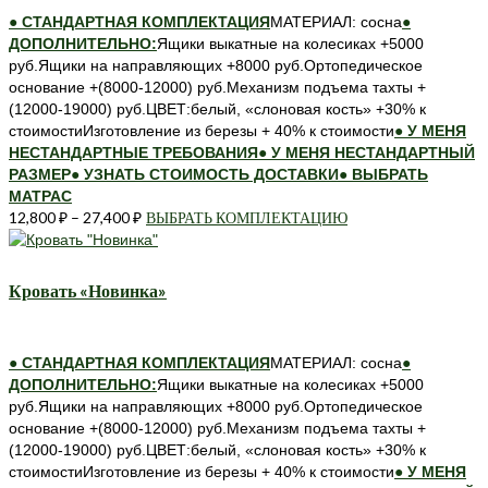
можно
● СТАНДАРТНАЯ КОМПЛЕКТАЦИЯ
МАТЕРИАЛ: сосна
●
выбрать
ДОПОЛНИТЕЛЬНО:
Ящики выкатные на колесиках +5000
на
руб.Ящики на направляющих +8000 руб.Ортопедическое
странице
основание +(8000-12000) руб.Механизм подъема тахты +
товара.
(12000-19000) руб.ЦВЕТ:белый, «слоновая кость» +30% к
стоимостиИзготовление из березы + 40% к стоимости
● У МЕНЯ
НЕСТАНДАРТНЫЕ ТРЕБОВАНИЯ
● У МЕНЯ НЕСТАНДАРТНЫЙ
РАЗМЕР
● УЗНАТЬ СТОИМОСТЬ ДОСТАВКИ
● ВЫБРАТЬ
МАТРАС
12,800
₽
–
27,400
₽
ВЫБРАТЬ КОМПЛЕКТАЦИЮ
Этот
товар
имеет
несколько
Кровать «Новинка»
вариаций.
Опции
можно
● СТАНДАРТНАЯ КОМПЛЕКТАЦИЯ
МАТЕРИАЛ: сосна
●
выбрать
ДОПОЛНИТЕЛЬНО:
Ящики выкатные на колесиках +5000
на
руб.Ящики на направляющих +8000 руб.Ортопедическое
странице
основание +(8000-12000) руб.Механизм подъема тахты +
товара.
(12000-19000) руб.ЦВЕТ:белый, «слоновая кость» +30% к
стоимостиИзготовление из березы + 40% к стоимости
● У МЕНЯ