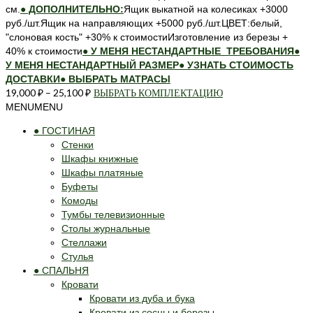
см.
● ДОПОЛНИТЕЛЬНО:
Ящик выкатной на колесиках +3000
руб./шт.Ящик на направляющих +5000 руб./шт.ЦВЕТ:белый,
"слоновая кость" +30% к стоимостиИзготовление из березы +
40% к стоимости
● У МЕНЯ НЕСТАНДАРТНЫЕ ТРЕБОВАНИЯ
●
У МЕНЯ НЕСТАНДАРТНЫЙ РАЗМЕР
● УЗНАТЬ СТОИМОСТЬ
ДОСТАВКИ
● ВЫБРАТЬ МАТРАСЫ
19,000
₽
–
25,100
₽
ВЫБРАТЬ КОМПЛЕКТАЦИЮ
Этот
товар
MENU
MENU
имеет
● ГОСТИНАЯ
несколько
Стенки
вариаций.
Шкафы книжные
Опции
Шкафы платяные
можно
Буфеты
выбрать
Комоды
на
Тумбы телевизионные
странице
Столы журнальные
товара.
Стеллажи
Стулья
● СПАЛЬНЯ
Кровати
Кровати из дуба и бука
Кровати из сосны и березы