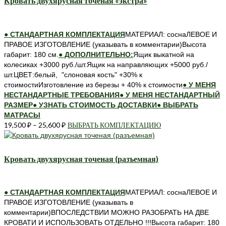
Кровать двухярусная точеная «экстра»
вариаций.
Опции
можно
● СТАНДАРТНАЯ КОМПЛЕКТАЦИЯ
МАТЕРИАЛ: соснаЛЕВОЕ И
выбрать
ПРАВОЕ ИЗГОТОВЛЕНИЕ (указывать в комментарии)Высота
на
габарит: 180 см.
● ДОПОЛНИТЕЛЬНО:
Ящик выкатной на
странице
колесиках +3000 руб./шт.Ящик на направляющих +5000 руб./
товара.
шт.ЦВЕТ:белый, "слоновая кость" +30% к
стоимостиИзготовление из березы + 40% к стоимости
● У МЕНЯ
НЕСТАНДАРТНЫЕ ТРЕБОВАНИЯ
● У МЕНЯ НЕСТАНДАРТНЫЙ
РАЗМЕР
● УЗНАТЬ СТОИМОСТЬ ДОСТАВКИ
● ВЫБРАТЬ
МАТРАСЫ
19,500
₽
–
25,600
₽
ВЫБРАТЬ КОМПЛЕКТАЦИЮ
Этот
товар
имеет
несколько
Кровать двухярусная точеная (разъемная)
вариаций.
Опции
можно
● СТАНДАРТНАЯ КОМПЛЕКТАЦИЯ
МАТЕРИАЛ: соснаЛЕВОЕ И
выбрать
ПРАВОЕ ИЗГОТОВЛЕНИЕ (указывать в
на
комментарии)ВПОСЛЕДСТВИИ МОЖНО РАЗОБРАТЬ НА ДВЕ
странице
КРОВАТИ И ИСПОЛЬЗОВАТЬ ОТДЕЛЬНО !!!Высота габарит: 180
товара.