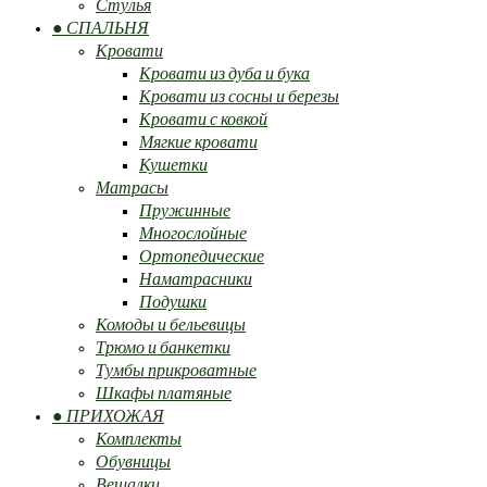
Стулья
● СПАЛЬНЯ
Кровати
Кровати из дуба и бука
Кровати из сосны и березы
Кровати с ковкой
Мягкие кровати
Кушетки
Матрасы
Пружинные
Многослойные
Ортопедические
Наматрасники
Подушки
Комоды и бельевицы
Трюмо и банкетки
Тумбы прикроватные
Шкафы платяные
● ПРИХОЖАЯ
Комплекты
Обувницы
Вешалки