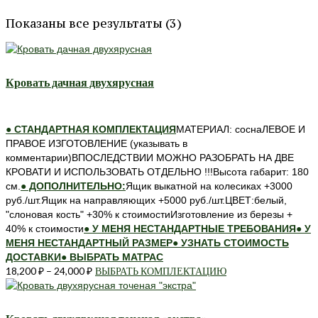
Показаны все результаты (3)
Кровать дачная двухярусная
● СТАНДАРТНАЯ КОМПЛЕКТАЦИЯ
МАТЕРИАЛ: соснаЛЕВОЕ И
ПРАВОЕ ИЗГОТОВЛЕНИЕ (указывать в
комментарии)ВПОСЛЕДСТВИИ МОЖНО РАЗОБРАТЬ НА ДВЕ
КРОВАТИ И ИСПОЛЬЗОВАТЬ ОТДЕЛЬНО !!!Высота габарит: 180
см.
● ДОПОЛНИТЕЛЬНО:
Ящик выкатной на колесиках +3000
руб./шт.Ящик на направляющих +5000 руб./шт.ЦВЕТ:белый,
"слоновая кость" +30% к стоимостиИзготовление из березы +
40% к стоимости
● У МЕНЯ НЕСТАНДАРТНЫЕ ТРЕБОВАНИЯ
● У
МЕНЯ НЕСТАНДАРТНЫЙ РАЗМЕР
● УЗНАТЬ СТОИМОСТЬ
ДОСТАВКИ
● ВЫБРАТЬ МАТРАС
18,200
₽
–
24,000
₽
ВЫБРАТЬ КОМПЛЕКТАЦИЮ
Этот
товар
имеет
несколько