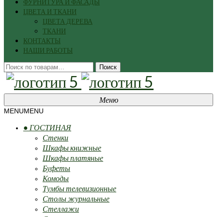
ФУРНИТУРА И ФАСАДЫ
ЦВЕТА И ТКАНИ
ЦВЕТА ДЕРЕВА
ТКАНИ
КОНТАКТЫ
НАШИ РАБОТЫ
Искать:
Поиск
Меню
MENU
MENU
● ГОСТИНАЯ
Стенки
Шкафы книжные
Шкафы платяные
Буфеты
Комоды
Тумбы телевизионные
Столы журнальные
Стеллажи