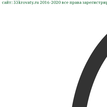
сайт: 33krovaty.ru 2016-2020 все права зарегистр
имеет
несколько
вариаций.
Опции
можно
выбрать
на
странице
товара.