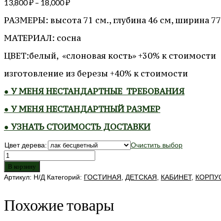
13,800
₽
–
18,000
₽
РАЗМЕРЫ: высота 71 см., глубина 46 см, ширина 77
МАТЕРИАЛ: сосна
ЦВЕТ:белый, «слоновая кость» +30% к стоимости
изготовление из березы +40% к стоимости
● У МЕНЯ НЕСТАНДАРТНЫЕ ТРЕБОВАНИЯ
● У МЕНЯ НЕСТАНДАРТНЫЙ РАЗМЕР
● УЗНАТЬ СТОИМОСТЬ ДОСТАВКИ
Цвет дерева:
Очистить выбор
Количество
товара
В корзину
Тумба
Артикул:
Н/Д
Категорий:
ГОСТИНАЯ
,
ДЕТСКАЯ
,
КАБИНЕТ
,
КОРПУ
телевизионная
"Сонет"
Похожие товары