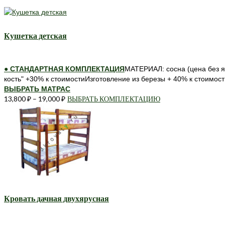
Кушетка детская
● СТАНДАРТНАЯ КОМПЛЕКТАЦИЯ
МАТЕРИАЛ: сосна (цена без 
кость" +30% к стоимостиИзготовление из березы + 40% к стоимост
ВЫБРАТЬ МАТРАС
13,800
₽
–
19,000
₽
ВЫБРАТЬ КОМПЛЕКТАЦИЮ
Этот
товар
имеет
несколько
вариаций.
Опции
можно
выбрать
на
странице
Кровать дачная двухярусная
товара.