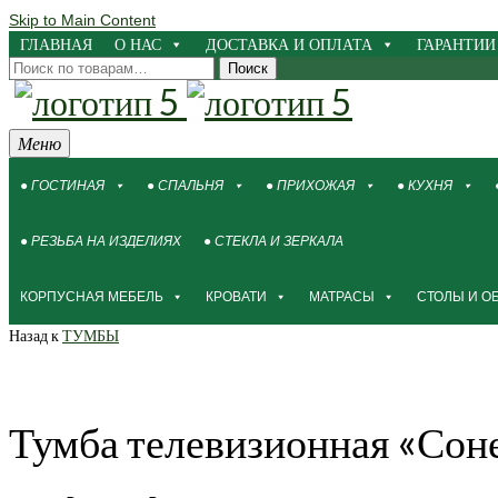
Skip to Main Content
ГЛАВНАЯ
О НАС
ДОСТАВКА И ОПЛАТА
ГАРАНТИИ
Искать:
Поиск
Меню
● ГОСТИНАЯ
● СПАЛЬНЯ
● ПРИХОЖАЯ
● КУХНЯ
● РЕЗЬБА НА ИЗДЕЛИЯХ
● СТЕКЛА И ЗЕРКАЛА
КОРПУСНАЯ МЕБЕЛЬ
КРОВАТИ
МАТРАСЫ
СТОЛЫ И О
Назад к
ТУМБЫ
Тумба телевизионная «Сон