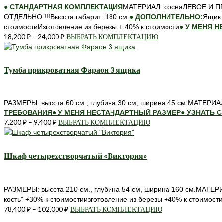
● СТАНДАРТНАЯ КОМПЛЕКТАЦИЯ
МАТЕРИАЛ: соснаЛЕВОЕ И 
ОТДЕЛЬНО !!!Высота габарит: 180 см.
● ДОПОЛНИТЕЛЬНО:
Ящик 
стоимостиИзготовление из березы + 40% к стоимости
● У МЕНЯ 
18,200
₽
–
24,000
₽
ВЫБРАТЬ КОМПЛЕКТАЦИЮ
Этот
товар
имеет
несколько
Тумба прикроватная Фараон 3 ящика
вариаций.
Опции
можно
РАЗМЕРЫ: высота 60 см., глубина 30 см, ширина 45 см.МАТЕРИАЛ
выбрать
ТРЕБОВАНИЯ
● У МЕНЯ НЕСТАНДАРТНЫЙ РАЗМЕР
● УЗНАТЬ 
на
7,200
₽
–
9,400
₽
ВЫБРАТЬ КОМПЛЕКТАЦИЮ
Этот
странице
товар
товара.
имеет
несколько
Шкаф четырехстворчатый «Виктория»
вариаций.
Опции
можно
РАЗМЕРЫ: высота 210 см., глубина 54 см, ширина 160 см.МА
выбрать
кость" +30% к стоимостиизготовление из березы +40% к стоимост
на
78,400
₽
–
102,000
₽
ВЫБРАТЬ КОМПЛЕКТАЦИЮ
Этот
странице
товар
товара.