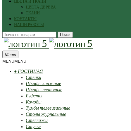
ЦВЕТА И ТКАНИ
ЦВЕТА ДЕРЕВА
ТКАНИ
КОНТАКТЫ
НАШИ РАБОТЫ
Искать:
Поиск
Меню
MENU
MENU
● ГОСТИНАЯ
Стенки
Шкафы книжные
Шкафы платяные
Буфеты
Комоды
Тумбы телевизионные
Столы журнальные
Стеллажи
Стулья