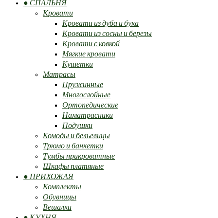
● СПАЛЬНЯ
Кровати
Кровати из дуба и бука
Кровати из сосны и березы
Кровати с ковкой
Мягкие кровати
Кушетки
Матрасы
Пружинные
Многослойные
Ортопедические
Наматрасники
Подушки
Комоды и бельевицы
Трюмо и банкетки
Тумбы прикроватные
Шкафы платяные
● ПРИХОЖАЯ
Комплекты
Обувницы
Вешалки
● КУХНЯ