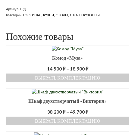
нераздвижной
Артикул:
Н/Д
Категории:
ГОСТИНАЯ
,
КУХНЯ
,
СТОЛЫ
,
СТОЛЫ КУХОННЫЕ
Похожие товары
Комод «Муза»
14,500
₽
–
18,900
₽
ВЫБРАТЬ КОМПЛЕКТАЦИЮ
Этот
товар
имеет
Шкаф двухстворчатый «Виктория»
несколько
вариаций.
38,200
₽
–
49,700
₽
Опции
ВЫБРАТЬ КОМПЛЕКТАЦИЮ
можно
выбрать
Этот
на
товар