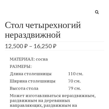
● ПЛЕТЕНАЯ МЕБЕЛЬ
● РАЗНОЕ
Стол четырехногий
● ЭФФЕКТ СТАРЕНИЯ
нераздвижной
● РЕЗЬБА НА ИЗДЕЛИЯХ
12,500
₽
–
16,250
₽
● СТЕКЛА И ЗЕРКАЛА
МАТЕРИАЛ: сосна
РАЗМЕРЫ:
Длина столешницы 110 см.
Ширина столешницы 70 см.
Высота стола 79 см.
Может изготавливаться нераздвижным,
раздвижным на деревянных
направляющих, раздвижным на