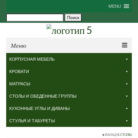
MENU
Искать:
Поиск
Меню
● ГОСТИНАЯ
КОРПУСНАЯ МЕБЕЛЬ
● СПАЛЬНЯ
КРОВАТИ
● ПРИХОЖАЯ
МАТРАСЫ
● КУХНЯ
СТОЛЫ И ОБЕДЕННЫЕ ГРУППЫ
● ДЕТСКАЯ
КУХОННЫЕ УГЛЫ И ДИВАНЫ
● КАБИНЕТ
СТУЛЬЯ И ТАБУРЕТЫ
● САДОВАЯ МЕБЕЛЬ
НАЗАД К
СТОЛЫ