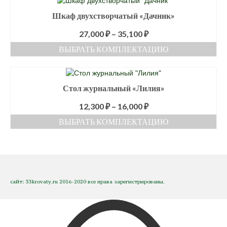
странице
имеет
Шкаф двухстворчатый «Дачник»
товара.
несколько
вариаций.
27,000
₽
–
35,100
₽
Опции
ВЫБРАТЬ КОМПЛЕКТАЦИЮ
можно
выбрать
Этот
на
товар
странице
имеет
Стол журнальный «Лилия»
товара.
несколько
вариаций.
12,300
₽
–
16,000
₽
Опции
ВЫБРАТЬ КОМПЛЕКТАЦИЮ
можно
выбрать
Этот
на
товар
странице
имеет
товара.
несколько
вариаций.
сайт: 33krovaty.ru 2016-2020 все права зарегистрированы.
Опции
можно
выбрать
на
странице