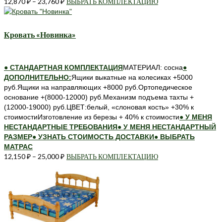
12,870
₽
–
23,760
₽
ВЫБРАТЬ КОМПЛЕКТАЦИЮ
Этот
товар
имеет
несколько
Кровать «Новинка»
вариаций.
Опции
можно
● СТАНДАРТНАЯ КОМПЛЕКТАЦИЯ
МАТЕРИАЛ: сосна
●
выбрать
ДОПОЛНИТЕЛЬНО:
Ящики выкатные на колесиках +5000
на
руб.Ящики на направляющих +8000 руб.Ортопедическое
странице
основание +(8000-12000) руб.Механизм подъема тахты +
товара.
(12000-19000) руб.ЦВЕТ:белый, «слоновая кость» +30% к
стоимостиИзготовление из березы + 40% к стоимости
● У МЕНЯ
НЕСТАНДАРТНЫЕ ТРЕБОВАНИЯ
● У МЕНЯ НЕСТАНДАРТНЫЙ
РАЗМЕР
● УЗНАТЬ СТОИМОСТЬ ДОСТАВКИ
● ВЫБРАТЬ
МАТРАС
12,150
₽
–
25,000
₽
ВЫБРАТЬ КОМПЛЕКТАЦИЮ
Этот
товар
имеет
несколько
вариаций.
Опции
можно