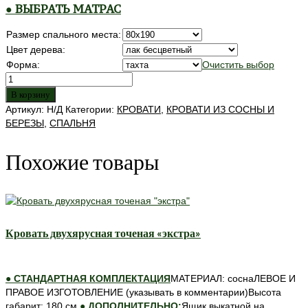
● ВЫБРАТЬ МАТРАС
Размер спального места:
Цвет дерева:
Форма:
Очистить выбор
Количество
товара
В корзину
"Сакура"
Артикул:
Н/Д
Категории:
КРОВАТИ
,
КРОВАТИ ИЗ СОСНЫ И
кровать
БЕРЕЗЫ
,
СПАЛЬНЯ
Похожие товары
Кровать двухярусная точеная «экстра»
● СТАНДАРТНАЯ КОМПЛЕКТАЦИЯ
МАТЕРИАЛ: соснаЛЕВОЕ И
ПРАВОЕ ИЗГОТОВЛЕНИЕ (указывать в комментарии)Высота
габарит: 180 см.
● ДОПОЛНИТЕЛЬНО:
Ящик выкатной на