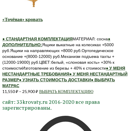
выбрать
на
странице
«Точёная» кровать
товара.
● СТАНДАРТНАЯ КОМПЛЕКТАЦИЯ
МАТЕРИАЛ: сосна
●
ДОПОЛНИТЕЛЬНО:
Ящики выкатные на колесиках +5000
руб.Ящики на направляющих +8000 руб.Ортопедическое
основание +(8000-12000) руб.Механизм подъема тахты +
(12000-19000) руб.ЦВЕТ:белый, «слоновая кость» +30% к
стоимостиИзготовление из березы + 40% к стоимости
● У МЕНЯ
НЕСТАНДАРТНЫЕ ТРЕБОВАНИЯ
● У МЕНЯ НЕСТАНДАРТНЫЙ
РАЗМЕР
● УЗНАТЬ СТОИМОСТЬ ДОСТАВКИ
● ВЫБРАТЬ
МАТРАС
11,550
₽
–
25,900
₽
ВЫБРАТЬ КОМПЛЕКТАЦИЮ
Этот
товар
сайт: 33krovaty.ru 2016-2020 все права
имеет
зарегистрированы.
несколько
вариаций.
Опции
можно