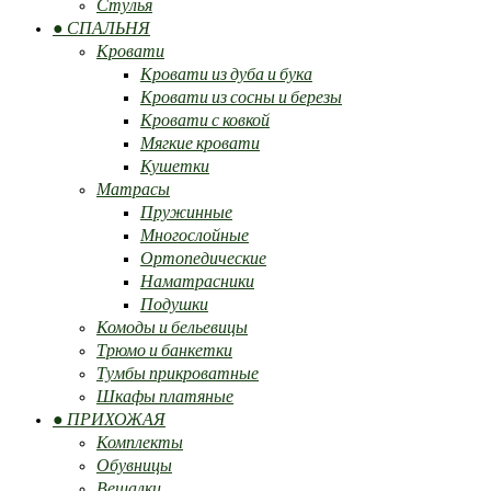
Стулья
● СПАЛЬНЯ
Кровати
Кровати из дуба и бука
Кровати из сосны и березы
Кровати с ковкой
Мягкие кровати
Кушетки
Матрасы
Пружинные
Многослойные
Ортопедические
Наматрасники
Подушки
Комоды и бельевицы
Трюмо и банкетки
Тумбы прикроватные
Шкафы платяные
● ПРИХОЖАЯ
Комплекты
Обувницы
Вешалки