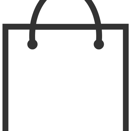
выбрать
на
странице
товара.