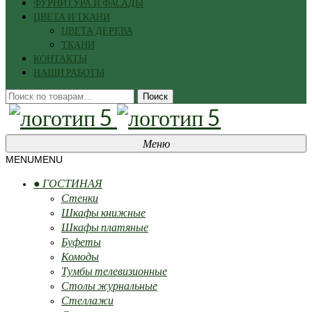
ФУРНИТУРА И ФАСАДЫ
ЦВЕТА И ТКАНИ
ЦВЕТА ДЕРЕВА
ТКАНИ
КОНТАКТЫ
НАШИ РАБОТЫ
Искать:
Поиск
Меню
MENU
MENU
● ГОСТИНАЯ
Стенки
Шкафы книжные
Шкафы платяные
Буфеты
Комоды
Тумбы телевизионные
Столы журнальные
Стеллажи