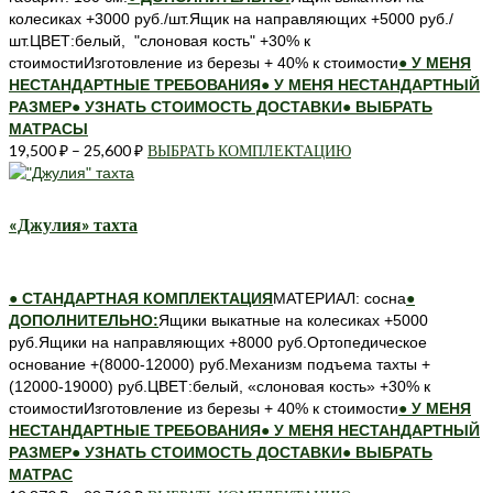
колесиках +3000 руб./шт.Ящик на направляющих +5000 руб./
шт.ЦВЕТ:белый, "слоновая кость" +30% к
стоимостиИзготовление из березы + 40% к стоимости
● У МЕНЯ
НЕСТАНДАРТНЫЕ ТРЕБОВАНИЯ
● У МЕНЯ НЕСТАНДАРТНЫЙ
РАЗМЕР
● УЗНАТЬ СТОИМОСТЬ ДОСТАВКИ
● ВЫБРАТЬ
МАТРАСЫ
19,500
₽
–
25,600
₽
ВЫБРАТЬ КОМПЛЕКТАЦИЮ
Этот
товар
имеет
несколько
«Джулия» тахта
вариаций.
Опции
можно
● СТАНДАРТНАЯ КОМПЛЕКТАЦИЯ
МАТЕРИАЛ: сосна
●
выбрать
ДОПОЛНИТЕЛЬНО:
Ящики выкатные на колесиках +5000
на
руб.Ящики на направляющих +8000 руб.Ортопедическое
странице
основание +(8000-12000) руб.Механизм подъема тахты +
товара.
(12000-19000) руб.ЦВЕТ:белый, «слоновая кость» +30% к
стоимостиИзготовление из березы + 40% к стоимости
● У МЕНЯ
НЕСТАНДАРТНЫЕ ТРЕБОВАНИЯ
● У МЕНЯ НЕСТАНДАРТНЫЙ
РАЗМЕР
● УЗНАТЬ СТОИМОСТЬ ДОСТАВКИ
● ВЫБРАТЬ
МАТРАС