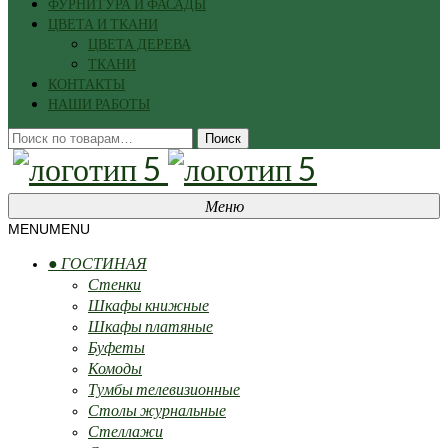
ФУРНИТУРА И ФАСАДЫ
ЦВЕТА И ТКАНИ
ЦВЕТА ДЕРЕВА
ТКАНИ
КОНТАКТЫ
НАШИ РАБОТЫ
Искать:
Поиск
Меню
MENU
MENU
● ГОСТИНАЯ
Стенки
Шкафы книжные
Шкафы платяные
Буфеты
Комоды
Тумбы телевизионные
Столы журнальные
Стеллажи