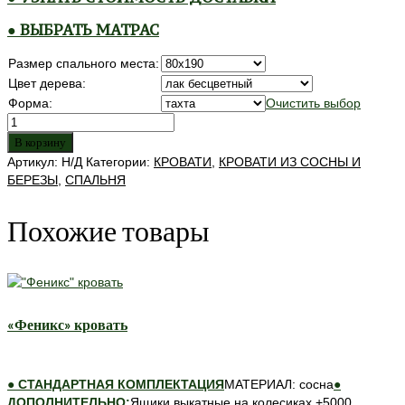
● ВЫБРАТЬ МАТРАС
Размер спального места:
Цвет дерева:
Форма:
Очистить выбор
Количество
товара
В корзину
"Икея"
Артикул:
Н/Д
Категории:
КРОВАТИ
,
КРОВАТИ ИЗ СОСНЫ И
кровать
БЕРЕЗЫ
,
СПАЛЬНЯ
Похожие товары
«Феникс» кровать
● СТАНДАРТНАЯ КОМПЛЕКТАЦИЯ
МАТЕРИАЛ: сосна
●
ДОПОЛНИТЕЛЬНО:
Ящики выкатные на колесиках +5000