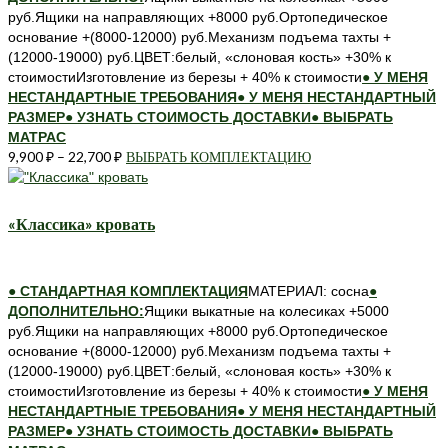
руб.Ящики на направляющих +8000 руб.Ортопедическое
основание +(8000-12000) руб.Механизм подъема тахты +
(12000-19000) руб.ЦВЕТ:белый, «слоновая кость» +30% к
стоимостиИзготовление из березы + 40% к стоимости
● У МЕНЯ
НЕСТАНДАРТНЫЕ ТРЕБОВАНИЯ
● У МЕНЯ НЕСТАНДАРТНЫЙ
РАЗМЕР
● УЗНАТЬ СТОИМОСТЬ ДОСТАВКИ
● ВЫБРАТЬ
МАТРАС
9,900
₽
–
22,700
₽
ВЫБРАТЬ КОМПЛЕКТАЦИЮ
Этот
товар
имеет
несколько
«Классика» кровать
вариаций.
Опции
можно
● СТАНДАРТНАЯ КОМПЛЕКТАЦИЯ
МАТЕРИАЛ: сосна
●
выбрать
ДОПОЛНИТЕЛЬНО:
Ящики выкатные на колесиках +5000
на
руб.Ящики на направляющих +8000 руб.Ортопедическое
странице
основание +(8000-12000) руб.Механизм подъема тахты +
товара.
(12000-19000) руб.ЦВЕТ:белый, «слоновая кость» +30% к
стоимостиИзготовление из березы + 40% к стоимости
● У МЕНЯ
НЕСТАНДАРТНЫЕ ТРЕБОВАНИЯ
● У МЕНЯ НЕСТАНДАРТНЫЙ
РАЗМЕР
● УЗНАТЬ СТОИМОСТЬ ДОСТАВКИ
● ВЫБРАТЬ