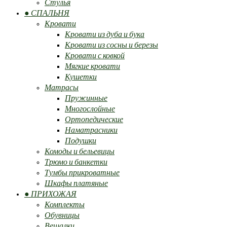
Стулья
● СПАЛЬНЯ
Кровати
Кровати из дуба и бука
Кровати из сосны и березы
Кровати с ковкой
Мягкие кровати
Кушетки
Матрасы
Пружинные
Многослойные
Ортопедические
Наматрасники
Подушки
Комоды и бельевицы
Трюмо и банкетки
Тумбы прикроватные
Шкафы платяные
● ПРИХОЖАЯ
Комплекты
Обувницы
Вешалки