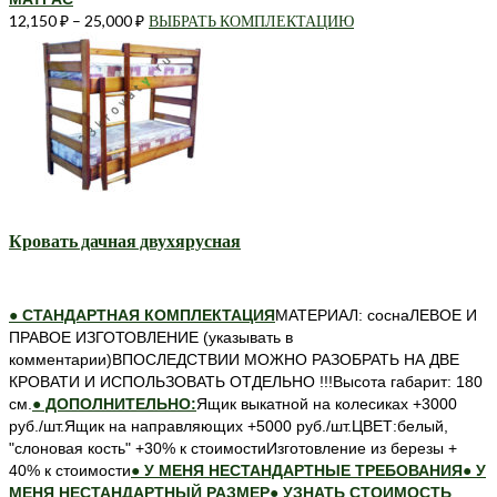
12,150
₽
–
25,000
₽
ВЫБРАТЬ КОМПЛЕКТАЦИЮ
Этот
товар
имеет
несколько
вариаций.
Опции
можно
выбрать
на
странице
Кровать дачная двухярусная
товара.
● СТАНДАРТНАЯ КОМПЛЕКТАЦИЯ
МАТЕРИАЛ: соснаЛЕВОЕ И
ПРАВОЕ ИЗГОТОВЛЕНИЕ (указывать в
комментарии)ВПОСЛЕДСТВИИ МОЖНО РАЗОБРАТЬ НА ДВЕ
КРОВАТИ И ИСПОЛЬЗОВАТЬ ОТДЕЛЬНО !!!Высота габарит: 180
см.
● ДОПОЛНИТЕЛЬНО:
Ящик выкатной на колесиках +3000
руб./шт.Ящик на направляющих +5000 руб./шт.ЦВЕТ:белый,
"слоновая кость" +30% к стоимостиИзготовление из березы +
40% к стоимости
● У МЕНЯ НЕСТАНДАРТНЫЕ ТРЕБОВАНИЯ
● У
МЕНЯ НЕСТАНДАРТНЫЙ РАЗМЕР
● УЗНАТЬ СТОИМОСТЬ