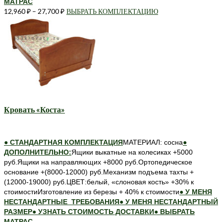
МАТРАС
12,960
₽
–
27,700
₽
ВЫБРАТЬ КОМПЛЕКТАЦИЮ
Этот
товар
имеет
несколько
вариаций.
Опции
можно
выбрать
на
странице
Кровать «Коста»
товара.
● СТАНДАРТНАЯ КОМПЛЕКТАЦИЯ
МАТЕРИАЛ: сосна
●
ДОПОЛНИТЕЛЬНО:
Ящики выкатные на колесиках +5000
руб.Ящики на направляющих +8000 руб.Ортопедическое
основание +(8000-12000) руб.Механизм подъема тахты +
(12000-19000) руб.ЦВЕТ:белый, «слоновая кость» +30% к
стоимостиИзготовление из березы + 40% к стоимости
● У МЕНЯ
НЕСТАНДАРТНЫЕ ТРЕБОВАНИЯ
● У МЕНЯ НЕСТАНДАРТНЫЙ
РАЗМЕР
● УЗНАТЬ СТОИМОСТЬ ДОСТАВКИ
● ВЫБРАТЬ
МАТРАС